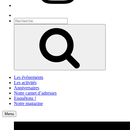
Recherche
Recherche
pour
Recherche
:
Les évènements
Les activités
Anniversaires
Notre carnet d’adresses
Enquêtons !
Notre magazine
Accueil
Contact
Menu