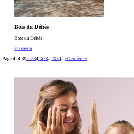
Bois du Déhès
Bois du Déhès
En savoir
Page 4 of 39
«
1
2
3
4
5
6
7
8
...
20
30
...
»
Dernière »