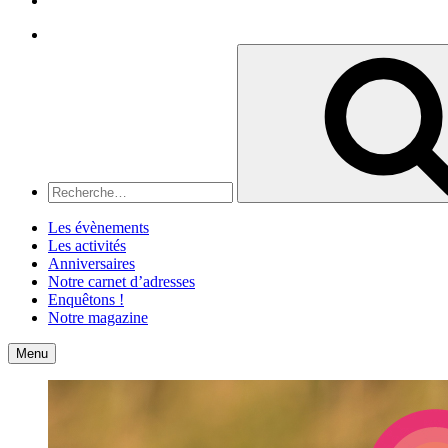
Recherche
Recherche
pour
:
Les évènements
Les activités
Anniversaires
Notre carnet d’adresses
Enquêtons !
Notre magazine
Accueil
Contact
Menu