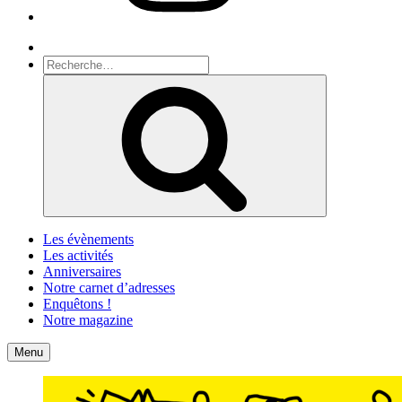
Recherche
Recherche
pour
Recherche
:
Les évènements
Les activités
Anniversaires
Notre carnet d’adresses
Enquêtons !
Notre magazine
Accueil
Contact
Menu