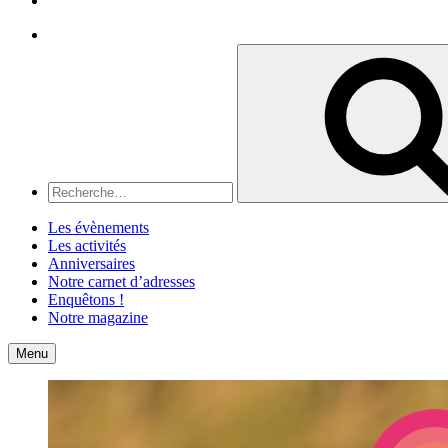
Recherche
Recherche
pour
:
Les évènements
Les activités
Anniversaires
Notre carnet d’adresses
Enquêtons !
Notre magazine
Accueil
Contact
Menu