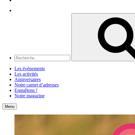
Recherche
Recherche
pour
:
Les évènements
Les activités
Anniversaires
Notre carnet d’adresses
Enquêtons !
Notre magazine
Accueil
Contact
Menu