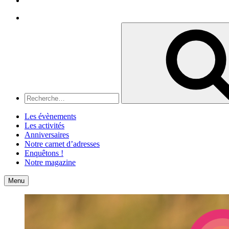
Recherche
Recherche
pour
:
Les évènements
Les activités
Anniversaires
Notre carnet d’adresses
Enquêtons !
Notre magazine
Accueil
Contact
Menu