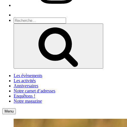
Recherche
Recherche
pour
Recherche
:
Les évènements
Les activités
Anniversaires
Notre carnet d’adresses
Enquêtons !
Notre magazine
Accueil
Contact
Menu