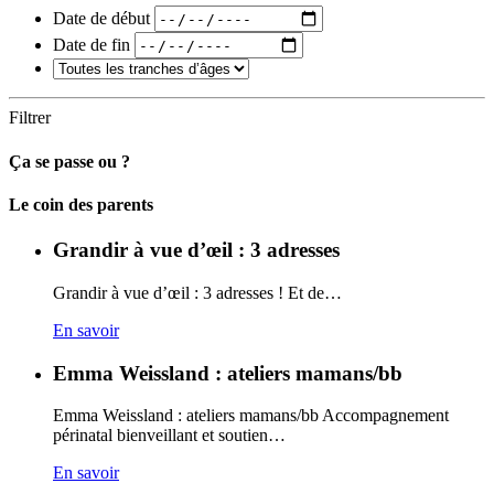
Date de début
Date de fin
Filtrer
Ça se passe ou ?
Carto
Le coin des parents
Grandir à vue d’œil : 3 adresses
Grandir à vue d’œil : 3 adresses ! Et de…
En savoir
Emma Weissland : ateliers mamans/bb
Emma Weissland : ateliers mamans/bb Accompagnement
périnatal bienveillant et soutien…
En savoir