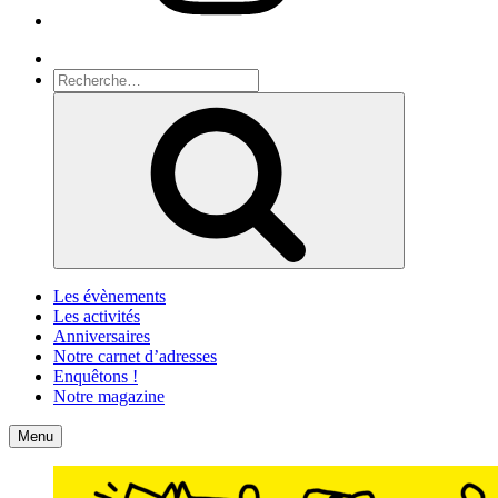
Recherche
Recherche
pour
Recherche
:
Les évènements
Les activités
Anniversaires
Notre carnet d’adresses
Enquêtons !
Notre magazine
Accueil
Contact
Menu