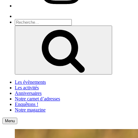
Recherche
Recherche
pour
Recherche
:
Les évènements
Les activités
Anniversaires
Notre carnet d’adresses
Enquêtons !
Notre magazine
Accueil
Contact
Menu