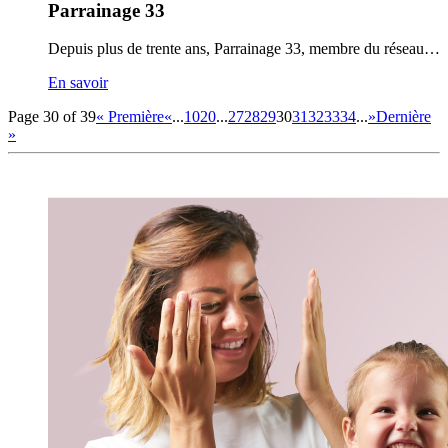
Parrainage 33
Depuis plus de trente ans, Parrainage 33, membre du réseau…
En savoir
Page 30 of 39
« Première
«
...
10
20
...
27
28
29
30
31
32
33
34
...
»
Dernière
»