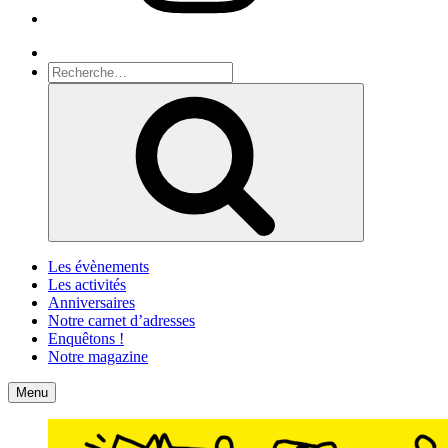
Recherche
Recherche
pour
Recherche
:
Les évènements
Les activités
Anniversaires
Notre carnet d’adresses
Enquêtons !
Notre magazine
Accueil
Contact
Menu