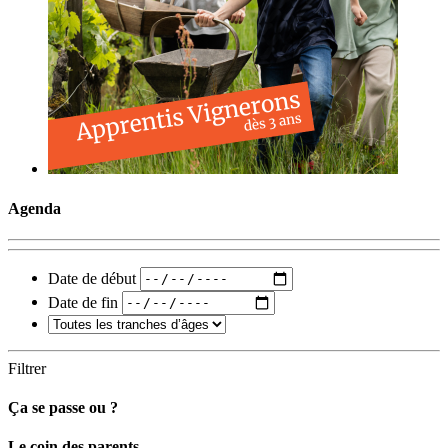
Agenda
Date de début
Date de fin
Filtrer
Ça se passe ou ?
Carto
Le coin des parents