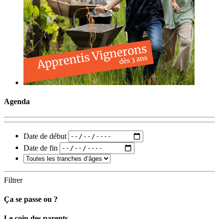
Agenda
Date de début
Date de fin
Filtrer
Ça se passe ou ?
Carto
Le coin des parents