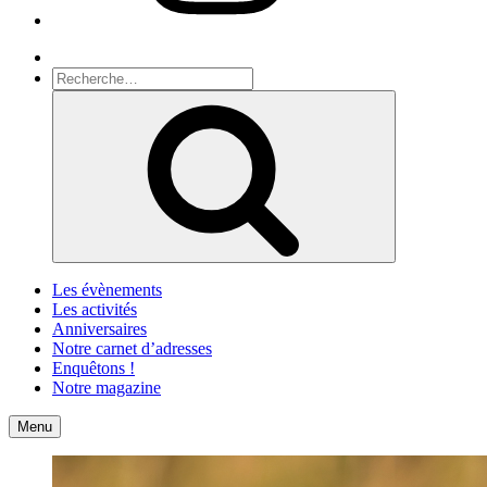
Recherche
Recherche
pour
Recherche
:
Les évènements
Les activités
Anniversaires
Notre carnet d’adresses
Enquêtons !
Notre magazine
Accueil
Contact
Menu