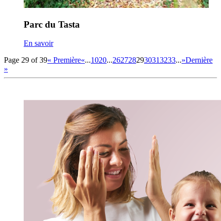
Parc du Tasta
En savoir
Page 29 of 39
« Première
«
...
10
20
...
26
27
28
29
30
31
32
33
...
»
Dernière
»