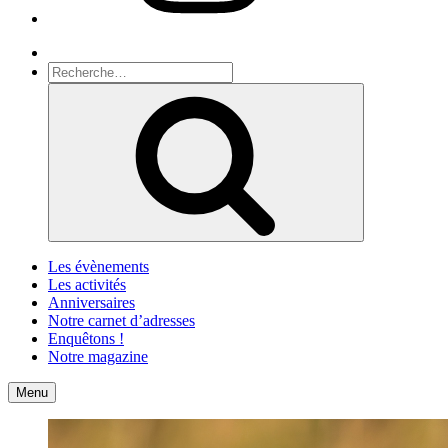
Recherche
Recherche
pour
Recherche
:
Les évènements
Les activités
Anniversaires
Notre carnet d’adresses
Enquêtons !
Notre magazine
Accueil
Contact
Menu