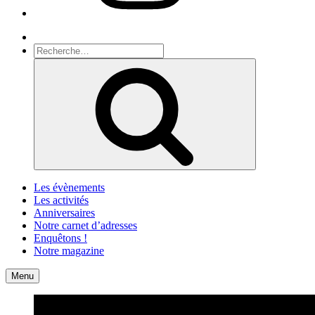
Recherche
Recherche
pour
Recherche
:
Les évènements
Les activités
Anniversaires
Notre carnet d’adresses
Enquêtons !
Notre magazine
Accueil
Contact
Menu