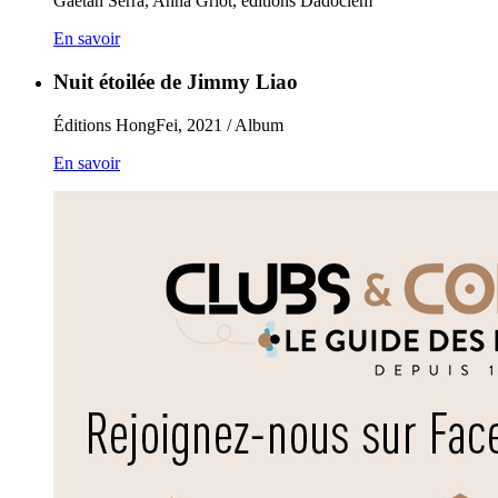
Gaëtan Serra, Anna Griot, éditions Dadoclem
En savoir
Nuit étoilée de Jimmy Liao
Éditions HongFei, 2021 / Album
En savoir