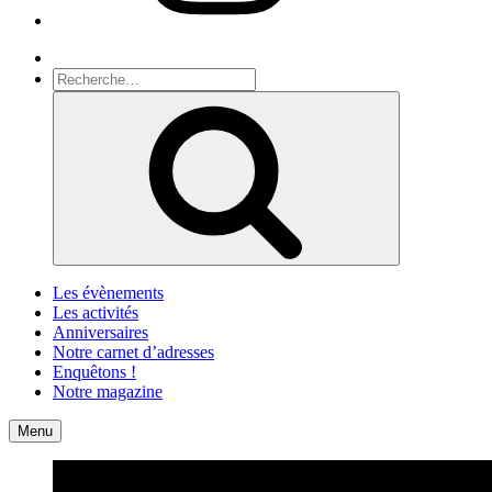
Recherche
Recherche
pour
Recherche
:
Les évènements
Les activités
Anniversaires
Notre carnet d’adresses
Enquêtons !
Notre magazine
Accueil
Contact
Menu