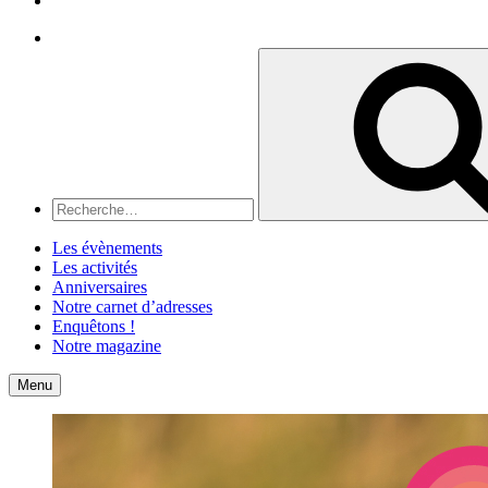
Recherche
Recherche
pour
:
Les évènements
Les activités
Anniversaires
Notre carnet d’adresses
Enquêtons !
Notre magazine
Accueil
Contact
Menu