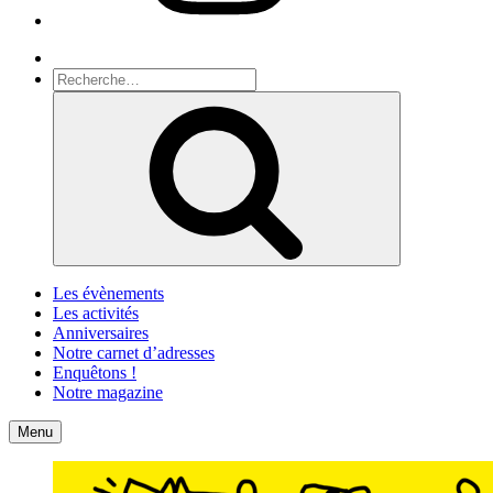
Recherche
Recherche
pour
Recherche
:
Les évènements
Les activités
Anniversaires
Notre carnet d’adresses
Enquêtons !
Notre magazine
Accueil
Contact
Menu