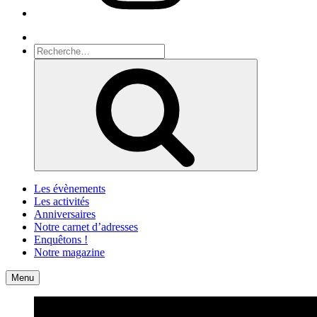
Recherche
Recherche
pour
Recherche
:
Les évènements
Les activités
Anniversaires
Notre carnet d’adresses
Enquêtons !
Notre magazine
Accueil
Contact
Menu