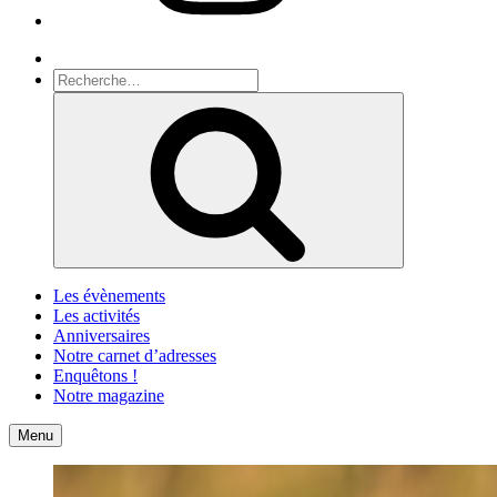
Recherche
Recherche
pour
Recherche
:
Les évènements
Les activités
Anniversaires
Notre carnet d’adresses
Enquêtons !
Notre magazine
Accueil
Contact
Menu