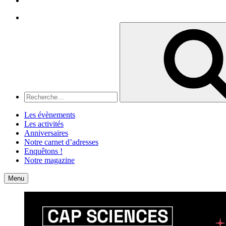
Recherche
Recherche
pour
:
Les évènements
Les activités
Anniversaires
Notre carnet d’adresses
Enquêtons !
Notre magazine
Accueil
Contact
Menu