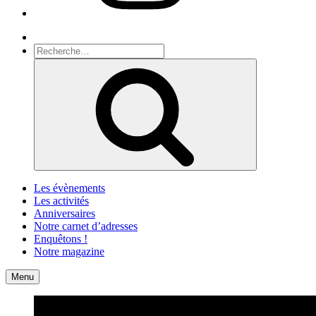
Recherche
Recherche
pour
Recherche
:
Les évènements
Les activités
Anniversaires
Notre carnet d’adresses
Enquêtons !
Notre magazine
Accueil
Contact
Menu