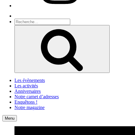
Recherche
Recherche
pour
Recherche
:
Les évènements
Les activités
Anniversaires
Notre carnet d’adresses
Enquêtons !
Notre magazine
Accueil
Contact
Menu