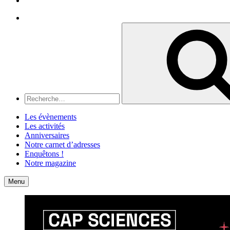
Recherche
Recherche
pour
:
Les évènements
Les activités
Anniversaires
Notre carnet d’adresses
Enquêtons !
Notre magazine
Accueil
Contact
Menu