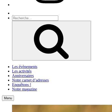
Recherche
Recherche
pour
Recherche
:
Les évènements
Les activités
Anniversaires
Notre carnet d’adresses
Enquêtons !
Notre magazine
Accueil
Contact
Menu