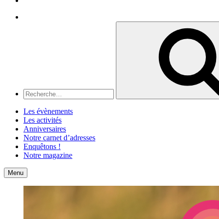
Recherche
Recherche
pour
:
Les évènements
Les activités
Anniversaires
Notre carnet d’adresses
Enquêtons !
Notre magazine
Accueil
Contact
Menu