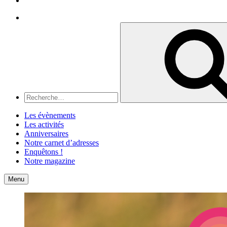
Recherche
Recherche
pour
:
Les évènements
Les activités
Anniversaires
Notre carnet d’adresses
Enquêtons !
Notre magazine
Accueil
Contact
Menu