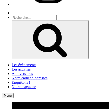
Recherche
Recherche
pour
Recherche
:
Les évènements
Les activités
Anniversaires
Notre carnet d’adresses
Enquêtons !
Notre magazine
Accueil
Contact
Menu