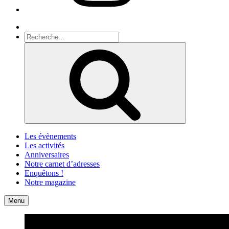
Recherche
Recherche
pour
Recherche
:
Les évènements
Les activités
Anniversaires
Notre carnet d’adresses
Enquêtons !
Notre magazine
Accueil
Contact
Menu