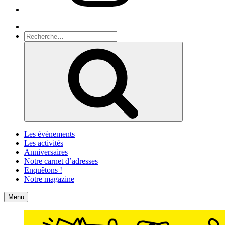
Recherche
Recherche
pour
Recherche
:
Les évènements
Les activités
Anniversaires
Notre carnet d’adresses
Enquêtons !
Notre magazine
Accueil
Contact
Menu