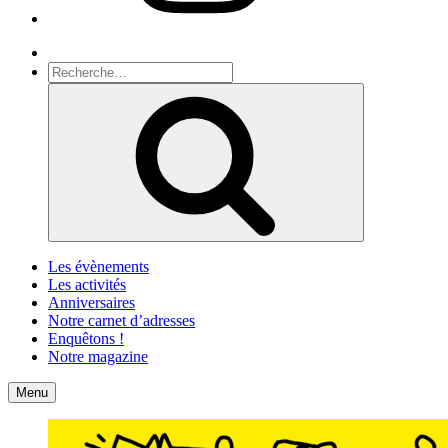
Recherche
Recherche
pour
Recherche
:
Les évènements
Les activités
Anniversaires
Notre carnet d’adresses
Enquêtons !
Notre magazine
Accueil
Contact
Menu