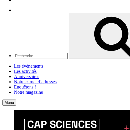
Recherche
Recherche
pour
:
Les évènements
Les activités
Anniversaires
Notre carnet d’adresses
Enquêtons !
Notre magazine
Accueil
Contact
Menu