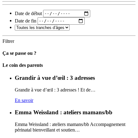
Date de début
Date de fin
Filtrer
Ça se passe ou ?
Carto
Le coin des parents
Grandir à vue d’œil : 3 adresses
Grandir à vue d’œil : 3 adresses ! Et de…
En savoir
Emma Weissland : ateliers mamans/bb
Emma Weissland : ateliers mamans/bb Accompagnement
périnatal bienveillant et soutien…