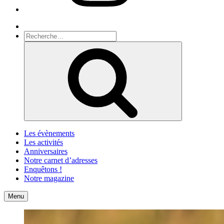
Recherche
Recherche
pour
Recherche
:
Les évènements
Les activités
Anniversaires
Notre carnet d’adresses
Enquêtons !
Notre magazine
Accueil
Contact
Menu