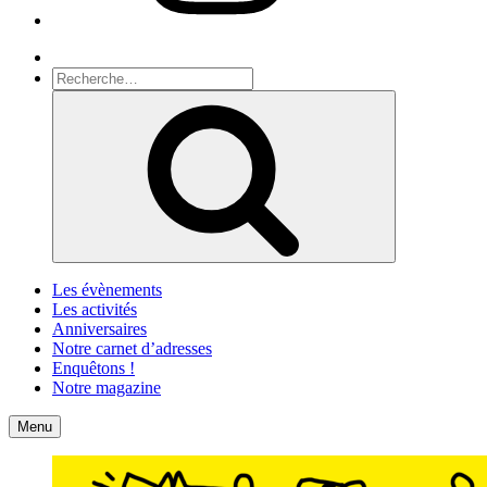
Recherche
Recherche
pour
Recherche
:
Les évènements
Les activités
Anniversaires
Notre carnet d’adresses
Enquêtons !
Notre magazine
Accueil
Contact
Menu