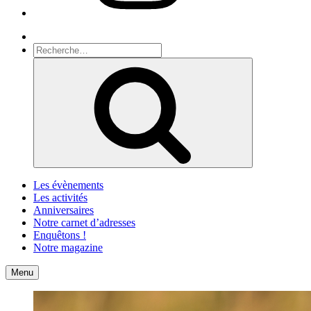
Recherche
Recherche
pour
Recherche
:
Les évènements
Les activités
Anniversaires
Notre carnet d’adresses
Enquêtons !
Notre magazine
Accueil
Contact
Menu