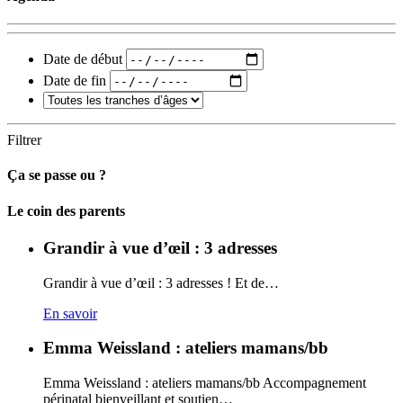
Date de début
Date de fin
Filtrer
Ça se passe ou ?
Carto
Le coin des parents
Grandir à vue d’œil : 3 adresses
Grandir à vue d’œil : 3 adresses ! Et de…
En savoir
Emma Weissland : ateliers mamans/bb
Emma Weissland : ateliers mamans/bb Accompagnement
périnatal bienveillant et soutien…