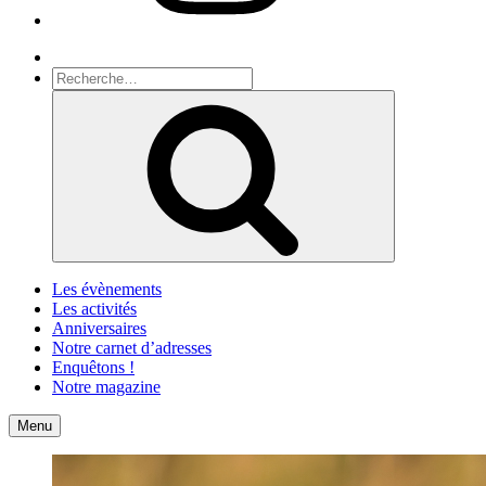
Recherche
Recherche
pour
Recherche
:
Les évènements
Les activités
Anniversaires
Notre carnet d’adresses
Enquêtons !
Notre magazine
Accueil
Contact
Menu