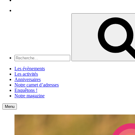
Recherche
Recherche
pour
:
Les évènements
Les activités
Anniversaires
Notre carnet d’adresses
Enquêtons !
Notre magazine
Accueil
Contact
Menu