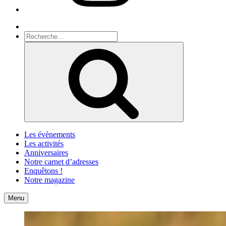
Recherche
Recherche
pour
Recherche
:
Les évènements
Les activités
Anniversaires
Notre carnet d’adresses
Enquêtons !
Notre magazine
Accueil
Contact
Menu