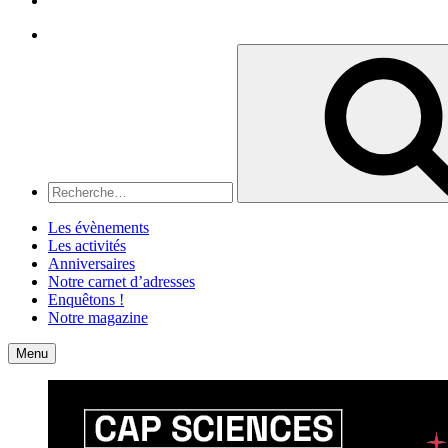
Recherche
Recherche
pour
:
Les évènements
Les activités
Anniversaires
Notre carnet d’adresses
Enquêtons !
Notre magazine
Accueil
Contact
Menu