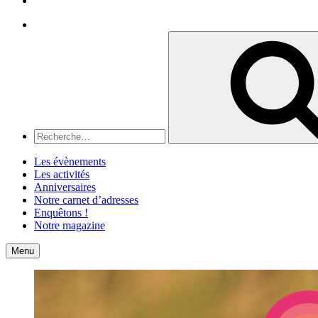
Recherche
Recherche
pour
:
Les évènements
Les activités
Anniversaires
Notre carnet d’adresses
Enquêtons !
Notre magazine
Accueil
Contact
Menu