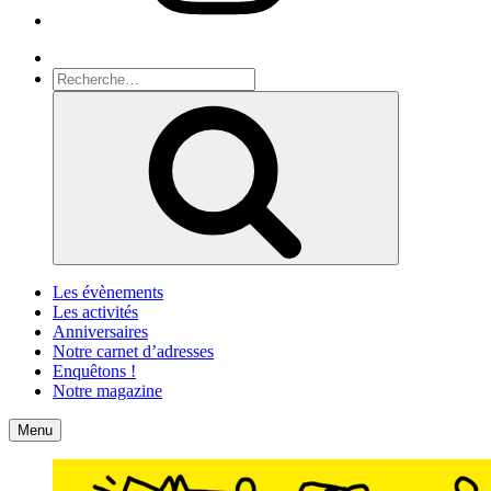
Recherche
Recherche
pour
Recherche
:
Les évènements
Les activités
Anniversaires
Notre carnet d’adresses
Enquêtons !
Notre magazine
Accueil
Contact
Menu