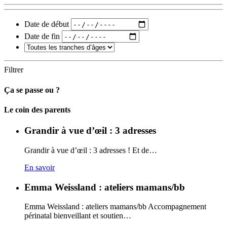
Date de début
Date de fin
Filtrer
Ça se passe ou ?
Carto
Le coin des parents
Grandir à vue d’œil : 3 adresses
Grandir à vue d’œil : 3 adresses ! Et de…
En savoir
Emma Weissland : ateliers mamans/bb
Emma Weissland : ateliers mamans/bb Accompagnement
périnatal bienveillant et soutien…