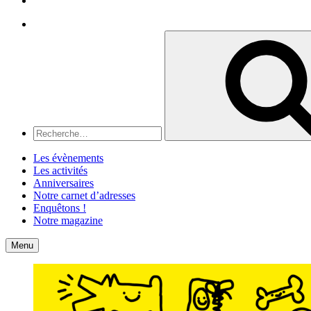
Recherche
Recherche
pour
:
Les évènements
Les activités
Anniversaires
Notre carnet d’adresses
Enquêtons !
Notre magazine
Accueil
Contact
Menu