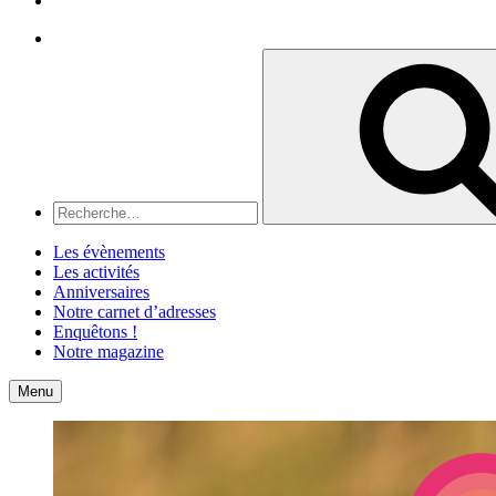
Recherche
Recherche
pour
:
Les évènements
Les activités
Anniversaires
Notre carnet d’adresses
Enquêtons !
Notre magazine
Accueil
Contact
Menu