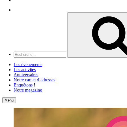
Recherche
Recherche
pour
:
Les évènements
Les activités
Anniversaires
Notre carnet d’adresses
Enquêtons !
Notre magazine
Accueil
Contact
Menu