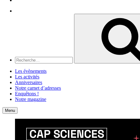
Recherche
Recherche
pour
:
Les évènements
Les activités
Anniversaires
Notre carnet d’adresses
Enquêtons !
Notre magazine
Accueil
Contact
Menu