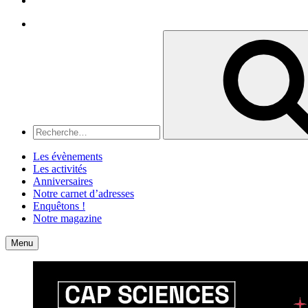
Recherche
Recherche
pour
:
Les évènements
Les activités
Anniversaires
Notre carnet d’adresses
Enquêtons !
Notre magazine
Accueil
Contact
Menu