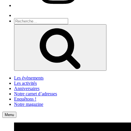
Recherche
Recherche
pour
Recherche
:
Les évènements
Les activités
Anniversaires
Notre carnet d’adresses
Enquêtons !
Notre magazine
Accueil
Contact
Menu