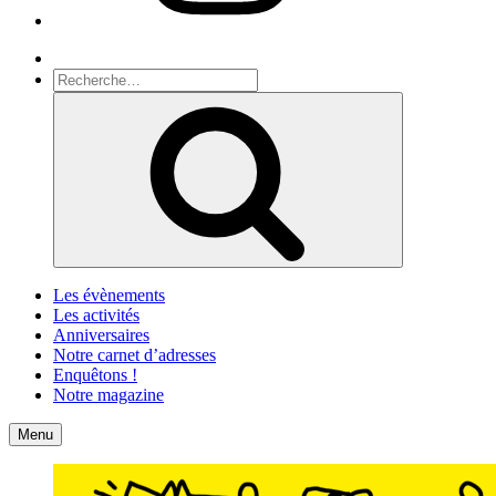
Recherche
Recherche
pour
Recherche
:
Les évènements
Les activités
Anniversaires
Notre carnet d’adresses
Enquêtons !
Notre magazine
Accueil
Contact
Menu