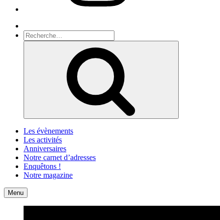
Recherche
Recherche
pour
Recherche
:
Les évènements
Les activités
Anniversaires
Notre carnet d’adresses
Enquêtons !
Notre magazine
Accueil
Contact
Menu