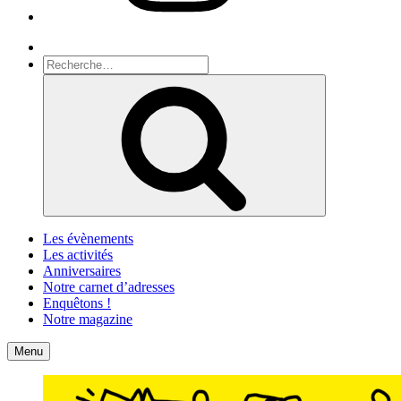
Recherche
Recherche
pour
Recherche
:
Les évènements
Les activités
Anniversaires
Notre carnet d’adresses
Enquêtons !
Notre magazine
Accueil
Contact
Menu