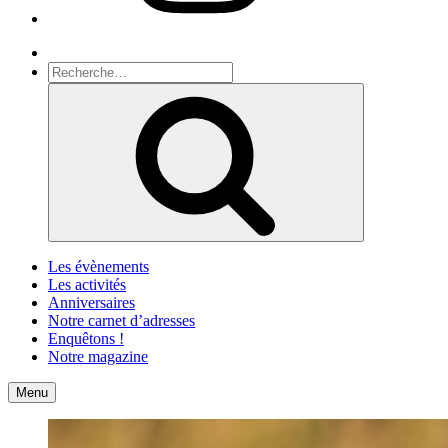
Recherche
Recherche
pour
Recherche
:
Les évènements
Les activités
Anniversaires
Notre carnet d’adresses
Enquêtons !
Notre magazine
Accueil
Contact
Menu