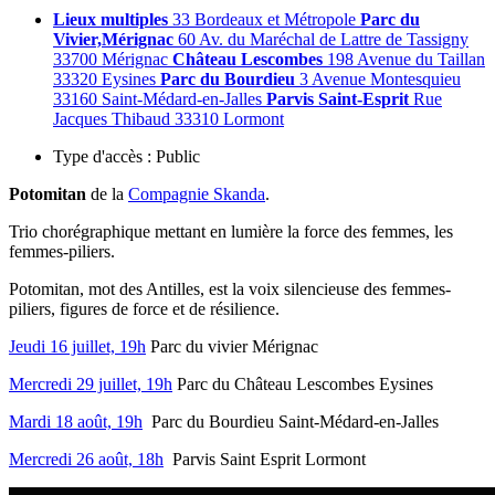
Lieux multiples
33 Bordeaux et Métropole
Parc du
Vivier,Mérignac
60 Av. du Maréchal de Lattre de Tassigny
33700 Mérignac
Château Lescombes
198 Avenue du Taillan
33320 Eysines
Parc du Bourdieu
3 Avenue Montesquieu
33160 Saint-Médard-en-Jalles
Parvis Saint-Esprit
Rue
Jacques Thibaud 33310 Lormont
Type d'accès :
Public
Potomitan
de la
Compagnie Skanda
.
Trio chorégraphique mettant en lumière la force des femmes, les
femmes-piliers.
Potomitan, mot des Antilles, est la voix silencieuse des femmes-
piliers, figures de force et de résilience.
Jeudi 16 juillet, 19h
Parc du vivier Mérignac
Mercredi 29 juillet, 19h
Parc du Château Lescombes Eysines
Mardi 18 août, 19h
Parc du Bourdieu Saint-Médard-en-Jalles
Mercredi 26 août, 18h
Parvis Saint Esprit Lormont