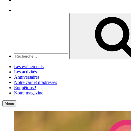
Recherche
Recherche
pour
:
Les évènements
Les activités
Anniversaires
Notre carnet d’adresses
Enquêtons !
Notre magazine
Accueil
Contact
Menu